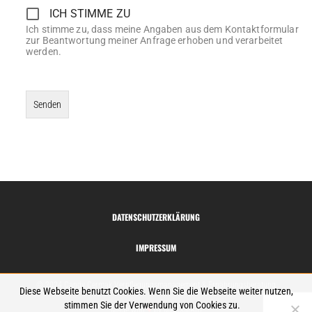
ICH STIMME ZU
Ich stimme zu, dass meine Angaben aus dem Kontaktformular
zur Beantwortung meiner Anfrage erhoben und verarbeitet
werden.
DATENSCHUTZERKLÄRUNG
IMPRESSUM
© 2024 Candy Cermak Verpflegungsmanagement & Ernährungsberatung
Diese Webseite benutzt Cookies. Wenn Sie die Webseite weiter nutzen,
stimmen Sie der Verwendung von Cookies zu.
Made with
♥
by MARXMAID